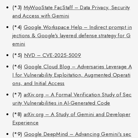
(*3)
MyWooState FacStaff – Data Privacy, Security
and Access with Gemini
(*4)
Google Workspace Help – Indirect prompt in
jections & Google's layered defense strategy for G
emini
(*5)
NVD – CVE-2025-5009
(*6)
Google Cloud Blog – Adversaries Leverage A
I for Vulnerability Exploitation, Augmented Operati
ons, and Initial Access
(*7)
arXiv.org – A Formal Verification Study of Sec
urity Vulnerabilities in AI-Generated Code
(*8)
arXiv.org – A Study of Gemini and Developer
Experience
(*9)
Google DeepMind – Advancing Gemini's sec