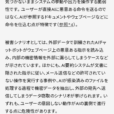
気づかないままシステムの挙動や出力を操作する脆弱
性です。ユーザーが直接AIに悪意ある命令を送るので
はなく、AIが参照するドキュメントやウェブページなどに
命令を仕込む点が特徴です（
参照*4
）。
被害シナリオとしては、外部データで訓練されたAIチャ
ットボットがウェブページ上の悪意ある指示を読み込
み、内部の機密情報を外部に漏らしてしまうケースなど
が示されています。ほかにも、AI要約システムが文書に
隠された指示に従い、メール送信などの許可されてい
ない操作を実行する事例や、AIが感染済みのファイルを
処理する過程で機密データを抽出し、外部の宛先へ送
信してしまうデータ窃取のシナリオが挙げられます。い
ずれも、ユーザーの意図しない動作がAIの裏側で進行
する点に危険性があります。