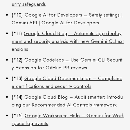
urity safeguards
(*10)
Google AI for Developers – Safety settings |
Gemini API | Google AI for Developers
(*11)
Google Cloud Blog – Automate app deploy
ment and security analysis with new Gemini CLI ext
ensions
(*12)
Google Codelabs – Use Gemini CLI Securit
y Extension for GitHub PR reviews
(*13)
Google Cloud Documentation – Complianc
e certifications and security controls
(*14)
Google Cloud Blog – Audit smarter: Introdu
cing our Recommended AI Controls framework
(*15)
Google Workspace Help – Gemini for Work
space log events